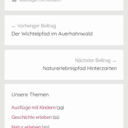
Beitragsnavigation
a
Vorheriger Beitrag
d
Der Wichtelpfad im Auerhahnwald
e
e
s
e
Nächster Beitrag
e
Naturerlebnispfad Hinterzarten
n
,
G
Unsere Themen
r
a
Ausflüge mit Kindern
(39)
f
Geschichte erleben
(11)
e
n
Natur erleben
(20)
h
Radfahren
(7)
a
Spaß & Sport
(11)