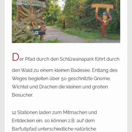
i
c
h
t
a
m
2
D
0
er Pfad durch den Schlüwanapark führt durch
.
den Wald zu einem kleinen Badesee. Entlang des
J
Weges begleiten über 50 geschnitzte Gnome,
a
Wichtel und Drachen die kleinen und großen
n
u
Besucher.
a
r
12 Stationen laden zum Mitmachen und
2
Entdecken ein, so können z.B. auf dem
0
Barfußpfad unterschiedliche natürliche