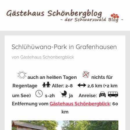
Zum
Inhalt
springen
Gästehaus
Der
Schwarzwald
Schlühüwana-Park in Grafenhausen
Schönbergblog
Blog
V
von
Gästehaus Schönbergblick
e
r
auch an heißen Tagen
nichts für
ö
Regentage
Alter: 2-8
2,6 km (+2 km
f
f
um See)
1-2h
ja Anreise:
e
Entfernung vom
Gästehaus Schönbergblick
: 60
n
km
t
l