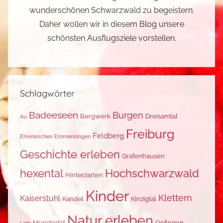
schönsten Ausflugsziele vorstellen.
l
d
,
K
Schlagwörter
i
n
Badeeseen
Burgen
Bergwerk
Dreisamtal
Au
d
Freiburg
Feldberg
e
Ehrenkirchen
Emmendingen
r
Geschichte erleben
Grafenhausen
,
hexental
Hochschwarzwald
N
Hinterzarten
a
Kinder
Klettern
Kaiserstuhl
Kandel
Kinzigtal
t
u
Natur erleben
Münstertal
Opfingen
Lahr
r
Radfahren
e
Rust
Schauinsland
Römer
Schluchsee
r
Schwarzwälder Tradition
Schwimmen