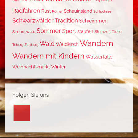
l
Sommer
Sport
staufen
Simonswald
Steinzeit
Tiere
e
Wandern
b
Wald
Waldkirch
Triberg
Tuniberg
e
Wandern mit Kindern
Wasserfälle
n
,
Weihnachtsmarkt
Winter
W
a
n
Folgen Sie uns
d
e
r
n
m
i
t
WordPress-Theme: Donovan von ThemeZee.
K