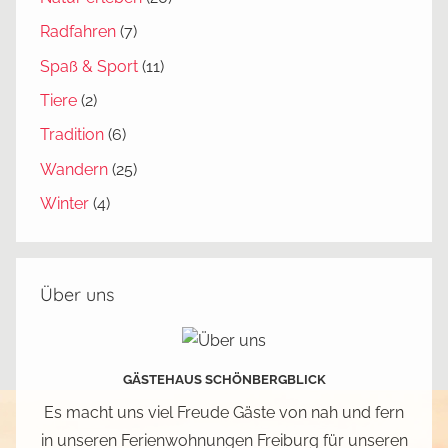
u
s
Tiere
(2)
e
Tradition
(6)
n
Wandern
(25)
,
H
Winter
(4)
o
c
h
Über uns
s
c
h
GÄSTEHAUS SCHÖNBERGBLICK
w
a
Es macht uns viel Freude Gäste von nah und fern
r
in unseren Ferienwohnungen Freiburg für unseren
z
wunderschönen Schwarzwald zu begeistern.
w
Daher wollen wir in diesem Blog unsere
a