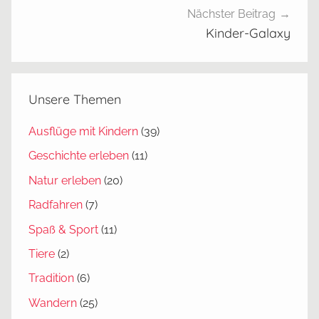
r
Nächster Beitrag
g
Kinder-Galaxy
,
H
o
Unsere Themen
c
h
Ausflüge mit Kindern
(39)
s
Geschichte erleben
(11)
c
h
Natur erleben
(20)
w
Radfahren
(7)
a
Spaß & Sport
(11)
r
z
Tiere
(2)
w
Tradition
(6)
a
Wandern
(25)
l