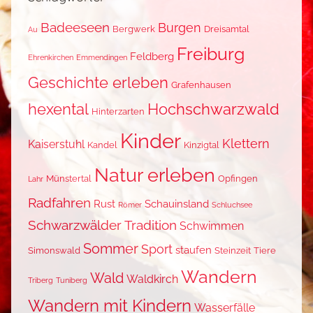
Badeeseen
Burgen
Bergwerk
Dreisamtal
Au
Freiburg
Feldberg
Ehrenkirchen
Emmendingen
Geschichte erleben
Grafenhausen
hexental
Hochschwarzwald
Hinterzarten
Kinder
Klettern
Kaiserstuhl
Kandel
Kinzigtal
Natur erleben
Münstertal
Opfingen
Lahr
Radfahren
Rust
Schauinsland
Römer
Schluchsee
Schwarzwälder Tradition
Schwimmen
Sommer
Sport
staufen
Simonswald
Steinzeit
Tiere
Wandern
Wald
Waldkirch
Triberg
Tuniberg
Wandern mit Kindern
Wasserfälle