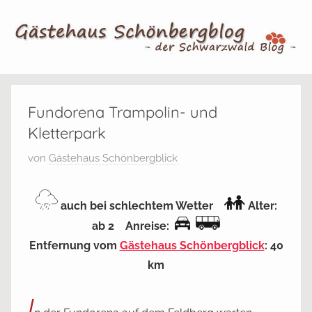
Zum
Inhalt
springen
Gästehaus
Der
Schwarzwald
Fundorena Trampolin- und
Schönbergblog
Blog
Kletterpark
V
von
Gästehaus Schönbergblick
e
r
auch bei schlechtem Wetter
Alter:
ö
ab 2 Anreise:
f
Entfernung vom
Gästehaus Schönbergblick
: 40
f
km
e
n
I
t