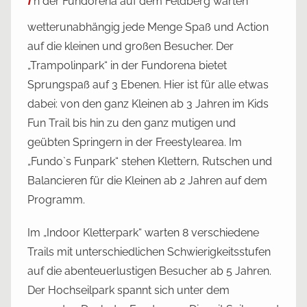
n der Fundorena auf dem Feldberg warten
l
i
wetterunabhängig jede Menge Spaß und Action
c
auf die kleinen und großen Besucher. Der
h
„Trampolinpark“ in der Fundorena bietet
t
Sprungspaß auf 3 Ebenen. Hier ist für alle etwas
a
dabei: von den ganz Kleinen ab 3 Jahren im Kids
m
Fun Trail bis hin zu den ganz mutigen und
2
geübten Springern in der Freestylearea. Im
2
„Fundo`s Funpark“ stehen Klettern, Rutschen und
.
Balancieren für die Kleinen ab 2 Jahren auf dem
M
Programm.
a
i
Im „Indoor Kletterpark“ warten 8 verschiedene
2
Trails mit unterschiedlichen Schwierigkeitsstufen
0
auf die abenteuerlustigen Besucher ab 5 Jahren.
2
Der Hochseilpark spannt sich unter dem
0