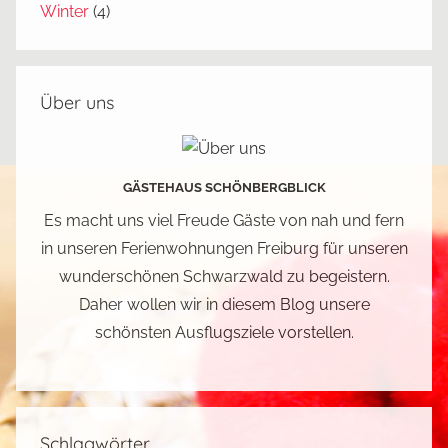
d
Winter
(4)
,
K
i
Über uns
n
d
e
GÄSTEHAUS SCHÖNBERGBLICK
r
,
Es macht uns viel Freude Gäste von nah und fern
K
in unseren Ferienwohnungen Freiburg für unseren
l
wunderschönen Schwarzwald zu begeistern.
e
Daher wollen wir in diesem Blog unsere
t
schönsten Ausflugsziele vorstellen.
t
e
r
n
Schlagwörter