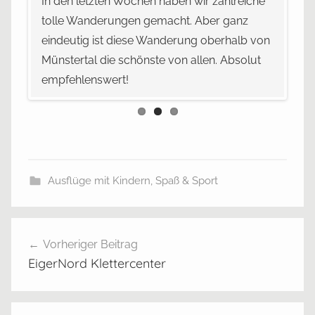
In den letzten Wochen haben wir zahlreiche
unse
tolle Wanderungen gemacht. Aber ganz
eindeutig ist diese Wanderung oberhalb von
Münstertal die schönste von allen. Absolut
empfehlenswert!
er
Ausflüge mit Kindern
,
Spaß & Sport
F
Beitragsnavigation
e
Vorheriger Beitrag
l
EigerNord Klettercenter
d
b
e