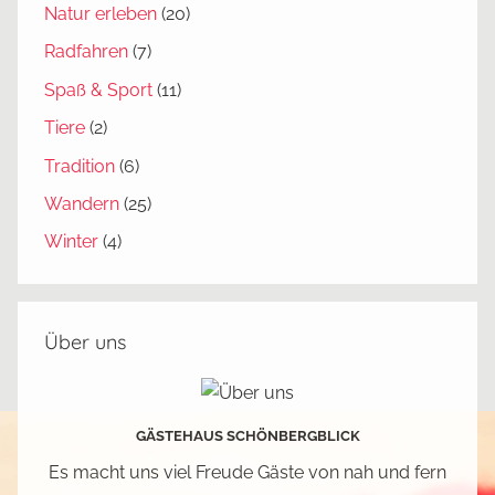
n
Natur erleben
(20)
,
Radfahren
(7)
W
Spaß & Sport
(11)
a
n
Tiere
(2)
d
Tradition
(6)
e
Wandern
(25)
r
n
Winter
(4)
Über uns
GÄSTEHAUS SCHÖNBERGBLICK
Es macht uns viel Freude Gäste von nah und fern