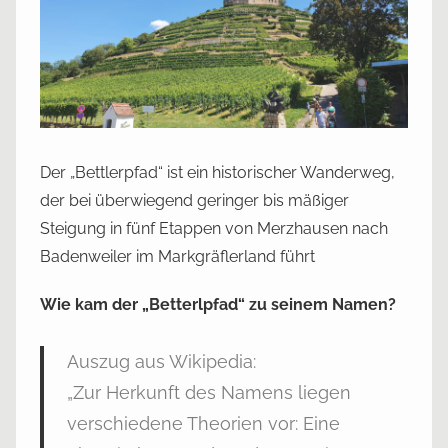
i
c
h
t
a
m
1
Der „Bettlerpfad“ ist ein historischer Wanderweg,
3
der bei überwiegend geringer bis mäßiger
.
Steigung in fünf Etappen von Merzhausen nach
J
Badenweiler im Markgräflerland führt
u
l
Wie kam der „Betterlpfad“ zu seinem Namen?
i
2
Auszug aus Wikipedia:
0
„Zur Herkunft des Namens liegen
2
verschiedene Theorien vor: Eine
0