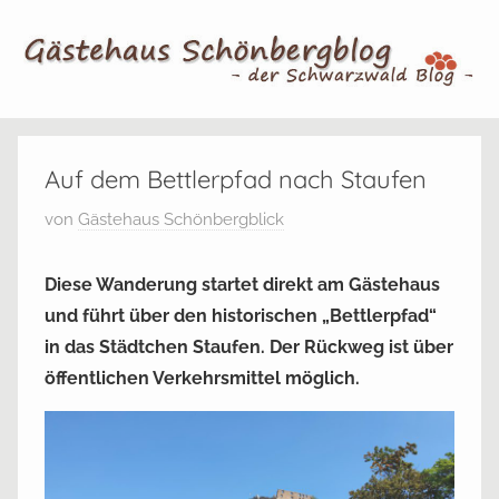
Zum
Inhalt
springen
Gästehaus
Der
Schwarzwald
Auf dem Bettlerpfad nach Staufen
Schönbergblog
Blog
V
von
Gästehaus Schönbergblick
e
r
Diese Wanderung startet direkt am Gästehaus
ö
und
führt über den historischen „Bettlerpfad“
f
in das Städtchen Staufen. Der Rückweg ist über
f
öffentlichen Verkehrsmittel möglich.
e
n
t
l