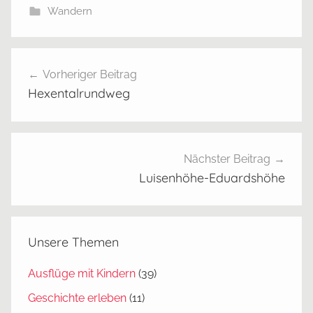
Wandern
h
Beitragsnavigation
e
Vorheriger Beitrag
x
Hexentalrundweg
e
n
t
a
Nächster Beitrag
l
Luisenhöhe-Eduardshöhe
,
s
t
Unsere Themen
a
u
Ausflüge mit Kindern
(39)
f
Geschichte erleben
(11)
e