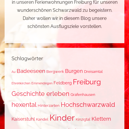
in unseren Ferienwohnungen Freiburg für unseren
wunderschönen Schwarzwald zu begeistern.
Daher wollen wir in diesem Blog unsere
schönsten Ausflugsziele vorstellen.
Schlagwörter
Badeeseen
Burgen
Bergwerk
Dreisamtal
Au
Freiburg
Feldberg
Ehrenkirchen
Emmendingen
Geschichte erleben
Grafenhausen
hexental
Hochschwarzwald
Hinterzarten
Kinder
Klettern
Kaiserstuhl
Kandel
Kinzigtal