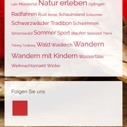
Natur erleben
Münstertal
Opfingen
Lahr
Radfahren
Rust
Schauinsland
Römer
Schluchsee
Schwarzwälder Tradition
Schwimmen
Sommer
Sport
staufen
Simonswald
Steinzeit
Tiere
Wandern
Wald
Waldkirch
Triberg
Tuniberg
Wandern mit Kindern
Wasserfälle
Weihnachtsmarkt
Winter
Folgen Sie uns